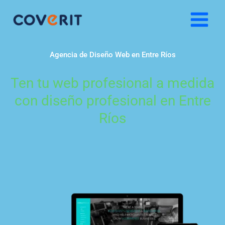
Ir
al
contenido
Agencia de Diseño Web en Entre Ríos
Ten tu web profesional a medida
con diseño profesional en Entre
Ríos