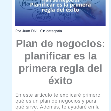
e
ó
n
n
2
d
0
e
2
c
5
l
:
i
Por
Juan Divi
Sin categoría
¿
e
d
n
e
t
Plan de negocios:
c
e
i
s
s
?
planificar es la
i
ó
n
primera regla del
e
s
t
éxito
r
a
t
é
En este artículo te explicaré primero
g
i
qué es un plan de negocios y para
c
qué sirve. Además, te ayudaré en la
a
o