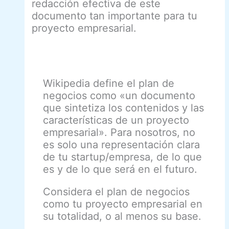
redacción efectiva de este
s
documento tan importante para tu
u
i
proyecto empresarial.
c
i
d
i
o
c
Wikipedia define el plan de
o
m
negocios como «un documento
e
que sintetiza los contenidos y las
r
c
características de un proyecto
i
empresarial». Para nosotros, no
a
l
es solo una representación clara
?
de tu startup/empresa, de lo que
es y de lo que será en el futuro.
Considera el plan de negocios
como tu proyecto empresarial en
su totalidad, o al menos su base.